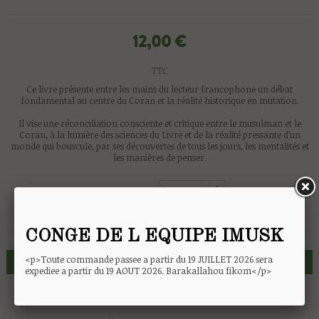
12,00 €
TTC
Ce livre présente entre les mains du lecteur francophone un débat
fondamental au centre du Coran et la réalité historique en mutation.
Il vise une réconciliation consciente et critique entre le musulman et le
Coran, à la lumière des sciences du Livre et de la réalité pressante d’un
monde qui bouscule, par ses découvertes de tous les jours, les mentalités et
les manières de penser.
Quantité
CONGE DE L EQUIPE IMUSK
<p>Toute commande passee a partir du 19 JUILLET 2026 sera
AJOUTER AU PANIER
expediee a partir du 19 AOUT 2026. Barakallahou fikom</p>

COMPARER