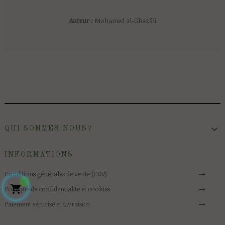
Auteur :
Mohamed al-Ghazâli

QUI SOMMES NOUS?
INFORMATIONS
Conditions générales de vente (CGV)

Politique de confidentialité et cookies
Paiement sécurisé et Livraison