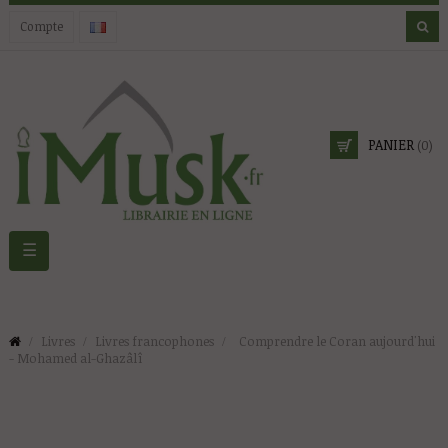
Compte
PANIER
(0)
Basculer
☰
la
navigation
Livres
Livres francophones
Comprendre le Coran aujourd'hui
- Mohamed al-Ghazâlî