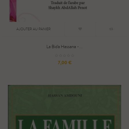
AJOUTER AU PANIER
La Bid'a Hassana -...
Prix
7,00 €