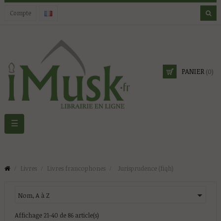
Compte
PANIER
(0)
Basculer
☰
la
navigation
Livres
Livres francophones
Jurisprudence (fiqh)

Nom, A à Z
Affichage 21-40 de 86 article(s)