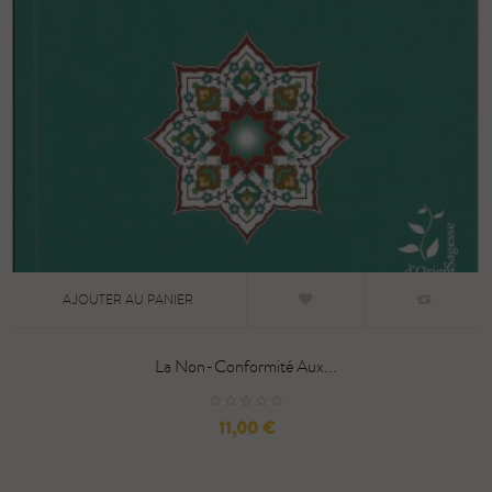
AJOUTER AU PANIER
La Non-Conformité Aux...
Prix
11,00 €