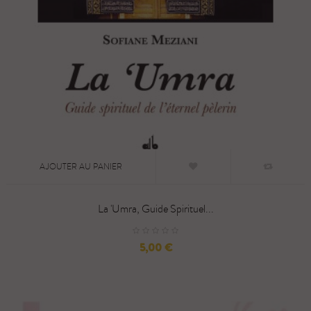
AJOUTER AU PANIER
La 'Umra, Guide Spirituel...
Prix
5,00 €