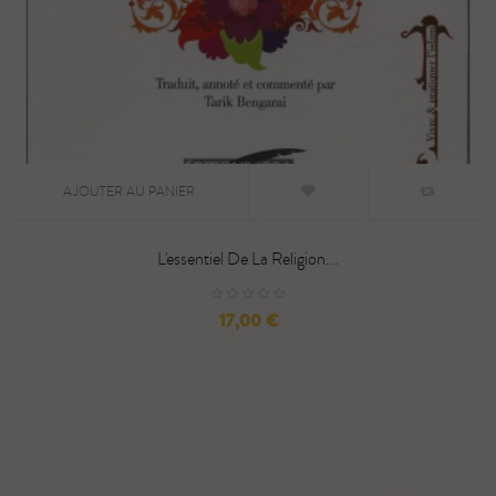
AJOUTER AU PANIER
L'essentiel De La Religion...
Prix
17,00 €