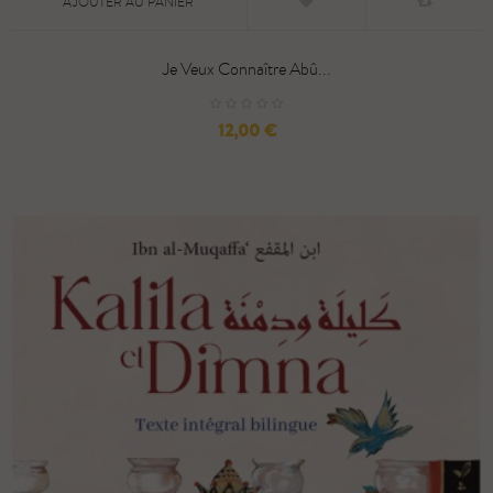
AJOUTER AU PANIER
Je Veux Connaître Abû...
Prix
12,00 €