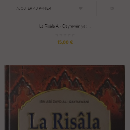
AJOUTER AU PANIER
La Risâla Al-Qayrawâniya :...
Prix
15,00 €