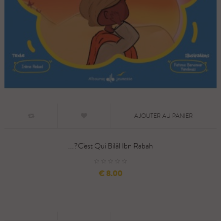
AJOUTER AU PANIER
C'est Qui Bilâl Ibn Rabah?...
السعر
8.00 €
AJOUTER AU PANIER