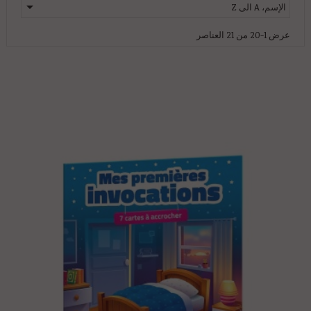

الإسم، A الى Z
عرض 1-20 من 21 العناصر