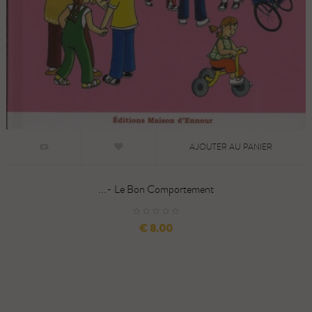
AJOUTER AU PANIER
Le Bon Comportement -...
السعر
8.00 €