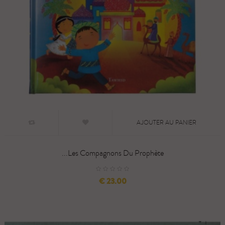
AJOUTER AU PANIER
Les Compagnons Du Prophète...
السعر
23.00 €