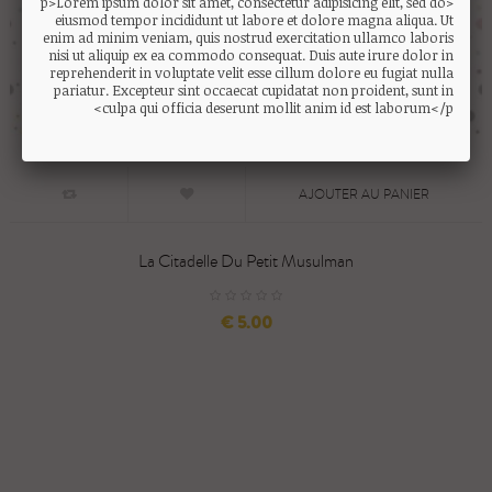
<p>Lorem ipsum dolor sit amet, consectetur adipisicing elit, sed do
eiusmod tempor incididunt ut labore et dolore magna aliqua. Ut
enim ad minim veniam, quis nostrud exercitation ullamco laboris
nisi ut aliquip ex ea commodo consequat. Duis aute irure dolor in
reprehenderit in voluptate velit esse cillum dolore eu fugiat nulla
pariatur. Excepteur sint occaecat cupidatat non proident, sunt in
culpa qui officia deserunt mollit anim id est laborum</p>
AJOUTER AU PANIER
La Citadelle Du Petit Musulman
السعر
5.00 €