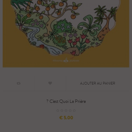
AJOUTER AU PANIER
C'est Quoi La Prière ?
السعر
5.00 €