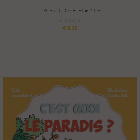
C'est Qui Othmân Ibn Affân?...
السعر
8.00 €