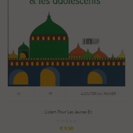
AJOUTER AU PANIER
L'islam Pour Les Jeunes Et...
السعر
9.50 €